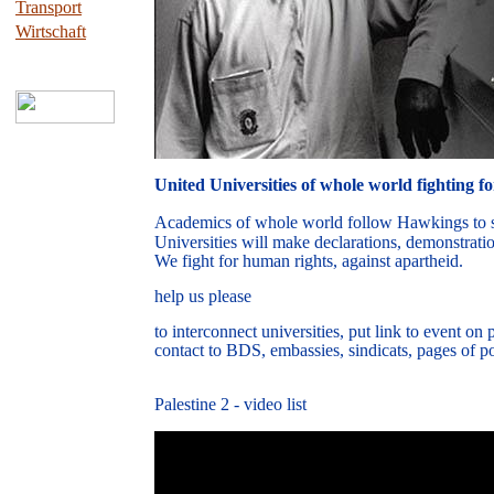
Transport
Wirtschaft
United Universities of whole world fighting f
A
cademics of whole world
follow Hawkings to 
Universities
will make declarations, demonstratio
We fight for human rights, against apartheid.
help us please
to interconnect universities,
put link to event on p
contact to BDS, embassies, sindicats, pages of 
Palestine 2 - video list