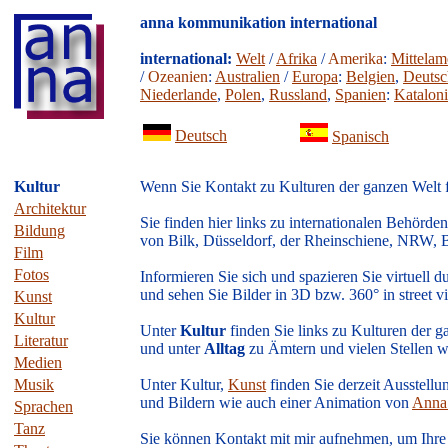
anna kommunikation international
international:
Welt
/
Afrika
/
Amerika
:
Mittelam
/
Ozeanien
:
Australien
/
Europa
:
Belgien
,
Deutsc
Niederlande
,
Polen
,
Russland
,
Spanien
:
Katalon
Deutsch
Spanisch
Kultur
Wenn Sie Kontakt zu Kulturen der ganzen Welt 
Architektur
Sie finden hier links zu internationalen Behörd
Bildung
von Bilk, Düsseldorf, der Rheinschiene, NRW, B
Film
Fotos
Informieren Sie sich und spazieren Sie virtuell 
und sehen Sie Bilder in 3D bzw. 360° in street v
Kunst
Kultur
Unter
Kultur
finden Sie links zu Kulturen der g
Literatur
und unter
Alltag
zu Ämtern und vielen Stellen 
Medien
Musik
Unter Kultur,
Kunst
finden Sie derzeit Ausstell
und Bildern wie auch einer Animation von
Anna
Sprachen
Tanz
Sie können Kontakt mit mir aufnehmen, um Ihre B