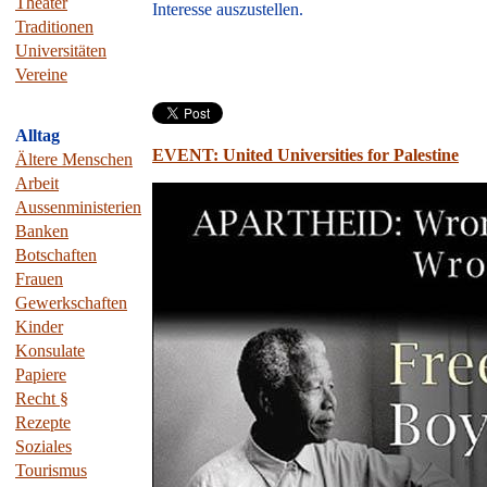
Theater
Interesse auszustellen.
Traditionen
Universitäten
Vereine
Alltag
EVENT: United Universities for Palestine
Ältere Menschen
Arbeit
Aussenministerien
Banken
Botschaften
Frauen
Gewerkschaften
Kinder
Konsulate
Papiere
Recht
§
Rezepte
Soziales
Tourismus